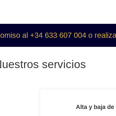
miso al +34 633 607 004 o realiza
uestros servicios
Alta y baja de