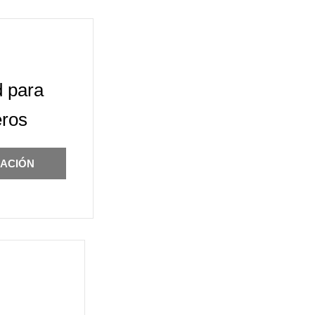
d para
eros
ACIÓN