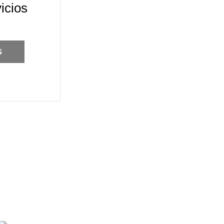
icios
S