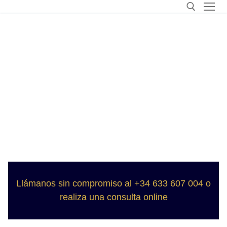
Llámanos sin compromiso al +34 633 607 004 o
realiza una consulta online