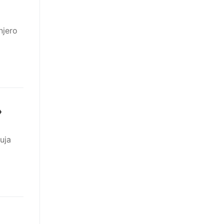
njero
»
uja