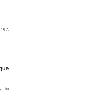
026 A
 que
ya ha