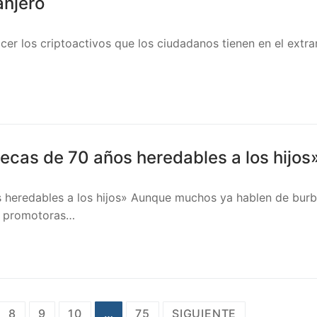
anjero
er los criptoactivos que los ciudadanos tienen en el extra
ecas de 70 años heredables a los hijos
 heredables a los hijos» Aunque muchos ya hablen de burb
las promotoras…
8
9
10
…
75
SIGUIENTE