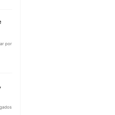
e
ar por
,
ogados