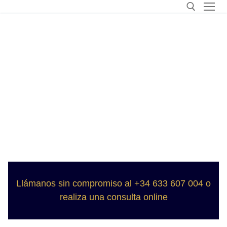
Llámanos sin compromiso al +34 633 607 004 o
realiza una consulta online