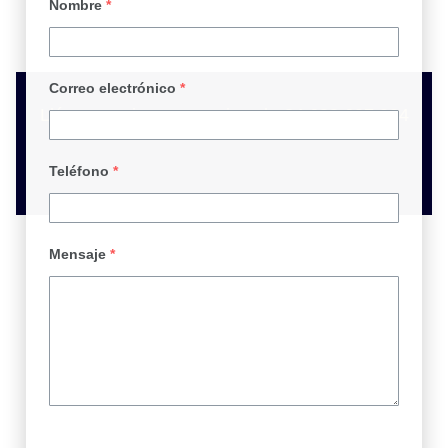
Nombre
*
Correo electrónico
*
Llámanos sin compromiso al +34 633 607 004
Teléfono
*
Mensaje
*