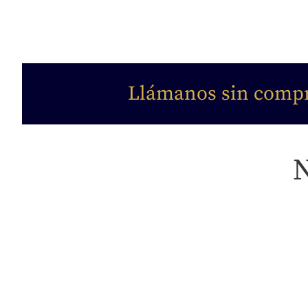
Llámanos sin compro
N