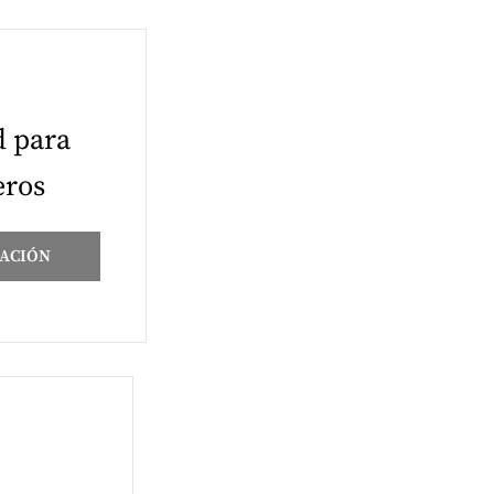
d para
eros
ACIÓN