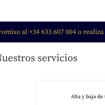
miso al +34 633 607 004 o realiza
uestros servicios
Alta y baja de