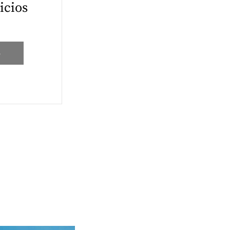
icios
S