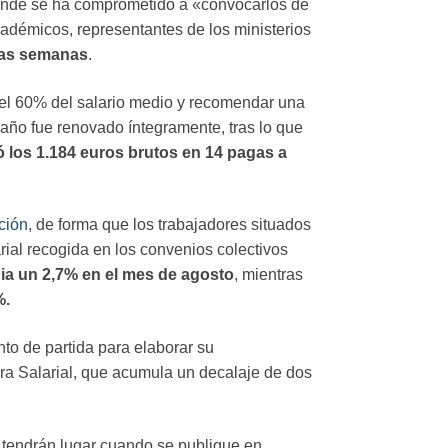
donde se ha comprometido a «convocarlos de
cadémicos, representantes de los ministerios
mas semanas
.
 el 60% del salario medio y recomendar una
año fue renovado íntegramente, tras lo que
ó los 1.184 euros brutos en 14 pagas a
ción
, de forma que los trabajadores situados
arial recogida en los convenios colectivos
ia un 2,7% en el mes de agosto
, mientras
%.
to de partida para elaborar su
ura Salarial, que acumula un decalaje de dos
 tendrán lugar cuando se publique en