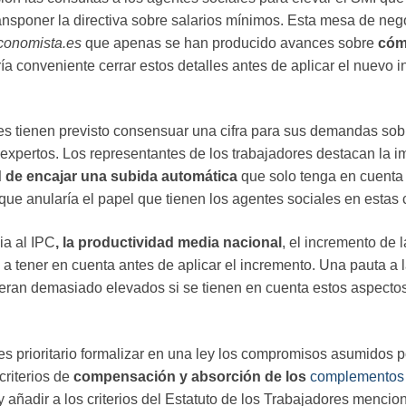
ransponer la directiva sobre salarios mínimos. Esta mesa de neg
conomista.es
que apenas se han producido avances sobre
cómo
ía conveniente cerrar estos detalles antes de aplicar el nuevo 
es tienen previsto consensuar una cifra para sus demandas sob
xpertos. Los representantes de los trabajadores destacan la imp
ad de encajar una subida automática
que solo tenga en cuenta 
que anularía el papel que tienen los agentes sociales en estas 
ia al IPC
, la productividad media nacional
, el incremento de l
 tener en cuenta antes de aplicar el incremento. Una pauta a l
eran demasiado elevados si se tienen en cuenta estos aspectos
s prioritario formalizar en una ley los compromisos asumidos po
criterios de
compensación y absorción de los
complementos s
 añadir a los criterios del Estatuto de los Trabajadores mencion