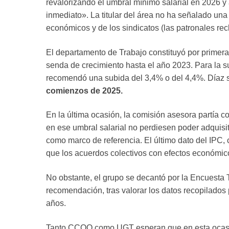
revalorizando el umbral mínimo salarial en 2026 
inmediato». La titular del área no ha señalado una
económicos y de los sindicatos (las patronales re
El departamento de Trabajo constituyó por primer
senda de crecimiento hasta el año 2023. Para la s
recomendó una subida del 3,4% o del 4,4%. Díaz s
comienzos de 2025.
En la última ocasión, la comisión asesora partía c
en ese umbral salarial no perdiesen poder adquisiti
como marco de referencia. El último dato del IPC, 
que los acuerdos colectivos con efectos económico
No obstante, el grupo se decantó por la Encuesta 
recomendación, tras valorar los datos recopilados 
años.
Tanto CCOO como UGT esperan que en esta ocasión