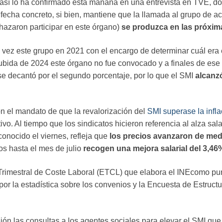
y así lo ha confirmado esta mañana en una entrevista en TVE, 
 fecha concreto, si bien, mantiene que la llamada al grupo de a
chazaron participar en este órgano)
se produzca en las próxi
a vez este grupo en 2021 con el encargo de determinar cuál era
ubida de 2024 este órgano no fue convocado y a finales de ese 
e decantó por el segundo porcentaje, por lo que el SMI
alcanz
on el mandato de que la revalorización del
SMI superase la infla
vo. Al tiempo que los sindicatos hicieron referencia al alza sal
conocido el viernes, refleja que
los precios avanzaron de med
s hasta el mes de julio
recogen una mejora salarial del 3,46
Trimestral de Coste Laboral (ETCL) que elabora el INEcomo pun
por la estadística sobre los convenios y la Encuesta de Estruct
 las consultas a los agentes sociales para elevar el SMI que