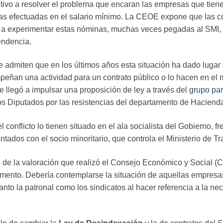
ecutivo a resolver el problema que encaran las empresas que tie
as efectuadas en el salario mínimo. La CEOE expone que las c
 a experimentar estas nóminas, muchas veces pegadas al SMI, 
endencia.
admiten que en los últimos años esta situación ha dado lugar 
mpeñan una actividad para un contrato público o lo hacen en el 
e llegó a impulsar una proposición de ley a través del
grupo pa
os Diputados por las resistencias del departamento de Haciend
conflicto lo tienen situado en el ala socialista del Gobierno, fre
tados con el socio minoritario, que controla el Ministerio de Tr
 de la valoración que realizó el Consejo Económico y Social (CE
mento. Debería contemplarse la situación de aquellas empresas
nto la patronal como los sindicatos al hacer referencia a la ne