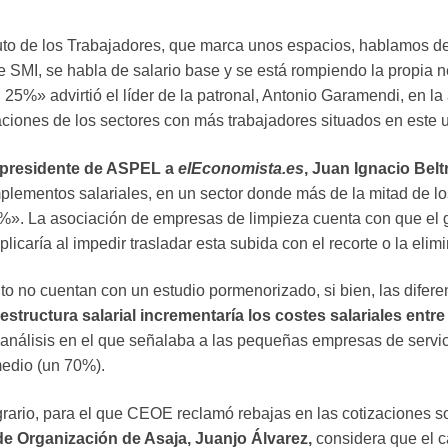
atuto de los Trabajadores, que marca unos espacios, hablamos
e SMI, se habla de salario base y se está rompiendo la propia 
 25%» advirtió el líder de la patronal, Antonio Garamendi, en
ciones de los sectores con más trabajadores situados en este u
l presidente de ASPEL a
elEconomista.es
, Juan Ignacio Belt
lementos salariales, en un sector donde más de la mitad de los
5%». La asociación de empresas de limpieza cuenta con que el
licaría al impedir trasladar esta subida con el recorte o la elim
o no cuentan con un estudio pormenorizado, si bien, las dife
 estructura salarial incrementaría los costes salariales ent
nálisis en el que señalaba a las pequeñas empresas de servic
medio (un 70%).
 agrario, para el que CEOE reclamó rebajas en las cotizaciones
de Organización de Asaja, Juanjo Álvarez,
considera que el c