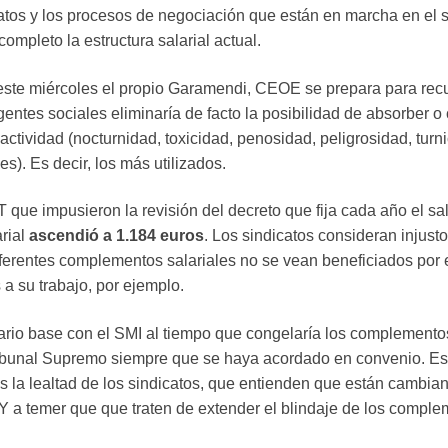
tratos y los procesos de negociación que están en marcha en el 
pleto la estructura salarial actual.
 este miércoles el propio Garamendi, CEOE se prepara para recur
gentes sociales eliminaría de facto la posibilidad de absorber 
actividad (nocturnidad, toxicidad, penosidad, peligrosidad, turn
s). Es decir, los más utilizados.
ue impusieron la revisión del decreto que fija cada año el sa
arial
ascendió a 1.184 euros
. Los sindicatos consideran injust
ferentes complementos salariales no se vean beneficiados por e
a su trabajo, por ejemplo.
alario base con el SMI al tiempo que congelaría los complementos
ribunal Supremo siempre que se haya acordado en convenio. Est
 la lealtad de los sindicatos, que entienden que están cambiando
. Y a temer que que traten de extender el blindaje de los comple